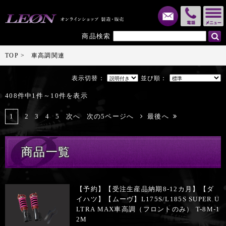
メール
電話
商品検索
TOP
車高調関連
表示切替：
並び順：
408件中1件～10件を表示
1
2
3
4
5
次へ
次の5ページへ
最後へ
商品一覧
【予約】【受注生産品納期8-12カ月】【ダ
イハツ】【ムーヴ】L175S/L185S SUPER U
LTRA MAX車高調（フロントのみ） T-8M-1
2M