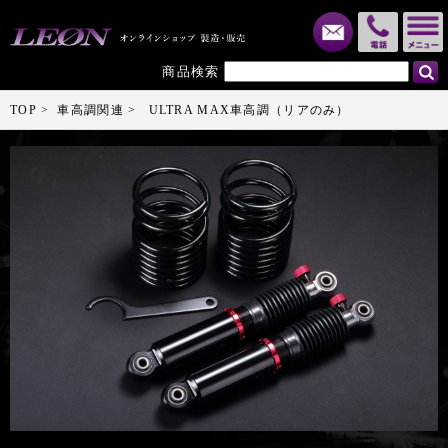
メール
電話
商品検索
TOP
車高調関連
ULTRA MAX車高調（リアのみ）