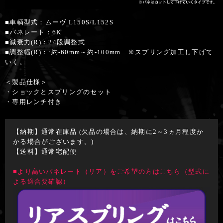
■車輌型式：ムーヴ L150S/L152S
■バネレート：6K
■減衰力(R)：24段調整式
■調整幅(R)：:約-60mm～約-100mm ※スプリング加工し下げて
いく。
＜製品仕様＞
・ショックとスプリングのセット
・専用レンチ付き
【納期】通常在庫品 (欠品の場合は、納期に2～3ヵ月程度か
かる場合がございます。)
【送料】通常宅配便
■より高いバネレート（リア）をご希望の方はこちら（型式に
よる適合要確認）