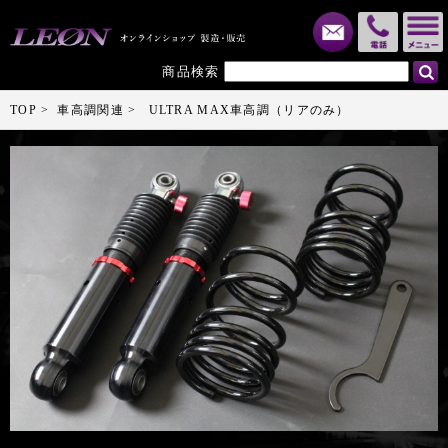
メール
電話
商品検索
TOP
車高調関連
ULTRA MAX車高調（リアのみ）